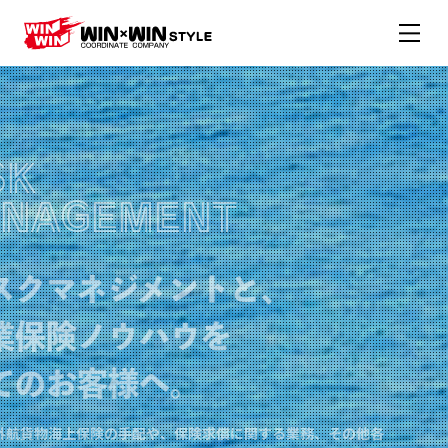
RISK
MANAGEMENT
リスクマネジメントと、
企業保険ノウハウを
全てのお客様へ。
外航貨物海上保険の手配や、保険求償に関する業務、その他各